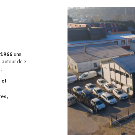
 1966
une
é autour de 3
:
 et
res,