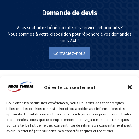
Demande de devis
Vous souhaitez bénéficier de nos services et produits ?
Nous sommes à votre disposition pour répondre à vos demandes
sous 24h !
Contactez-nous
Gérer le consentement
REGETHERM, spécialiste du traitement de l’eau préventif et curatif, entretien et
réparation des cuves hydrocarbures, application résine.
Pour offrir les meilleures expériences, nous utilisons des technologies
telles que les cookies pour stocker et/ou accéder aux informations des
appareils. Le fait de consentir à ces technologies nous permettra de traiter
des données telles que le comportement de navigation ou les ID uniques
sur ce site. Le fait de ne pas consentir ou de retirer son consentement peut
avoir un effet négatif sur certaines caractéristiques et fonctions.
© Copyright 2026 Régétherm - Tous droits réservés