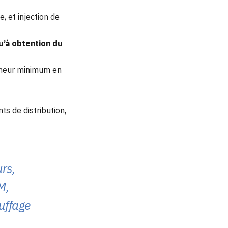
e, et injection de
qu’à obtention du
teneur minimum en
s de distribution,
urs,
M,
auffage