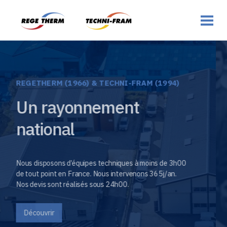
REGETHERM (1966) & TECHNI-FRAM (1994)
80 années
d’Expériences
cumulées
Cet état d’esprit de « précurseurs permanents »,
adaptatifs et innovants, est la clé de notre succès
collectif.
Découvrir